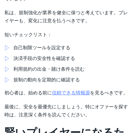
私は、規制強化が業界を健全に保つと考えています。プレ
イヤーも、変化に注意を払うべきです。
短いチェックリスト：
自己制限ツールを設定する
決済手段の安全性を確認する
利用規約の出金・賭け条件を読む
規制の動向を定期的に確認する
初心者は、始める前に
信頼できる情報源
を見るべきです。
最後に、安全を最優先にしましょう。特にオファーを探す
時は、注意深く条件を読んでください。
賢いプレイヤーになるた