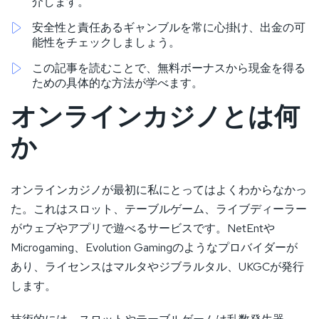
介します。
安全性と責任あるギャンブルを常に心掛け、出金の可
能性をチェックしましょう。
この記事を読むことで、無料ボーナスから現金を得る
ための具体的な方法が学べます。
オンラインカジノとは何
か
オンラインカジノが最初に私にとってはよくわからなかっ
た。これはスロット、テーブルゲーム、ライブディーラー
がウェブやアプリで遊べるサービスです。NetEntや
Microgaming、Evolution Gamingのようなプロバイダーが
あり、ライセンスはマルタやジブラルタル、UKGCが発行
します。