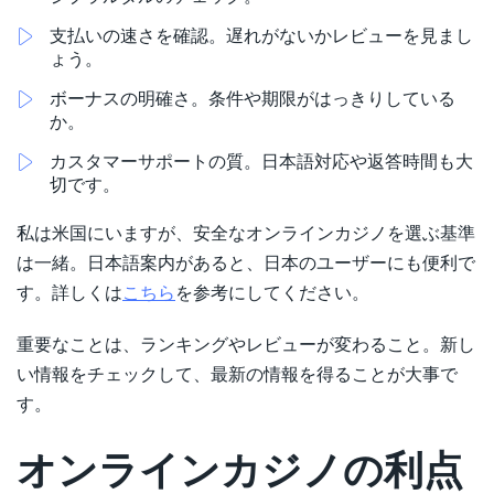
支払いの速さを確認。遅れがないかレビューを見まし
ょう。
ボーナスの明確さ。条件や期限がはっきりしている
か。
カスタマーサポートの質。日本語対応や返答時間も大
切です。
私は米国にいますが、安全なオンラインカジノを選ぶ基準
は一緒。日本語案内があると、日本のユーザーにも便利で
す。詳しくは
こちら
を参考にしてください。
重要なことは、ランキングやレビューが変わること。新し
い情報をチェックして、最新の情報を得ることが大事で
す。
オンラインカジノの利点