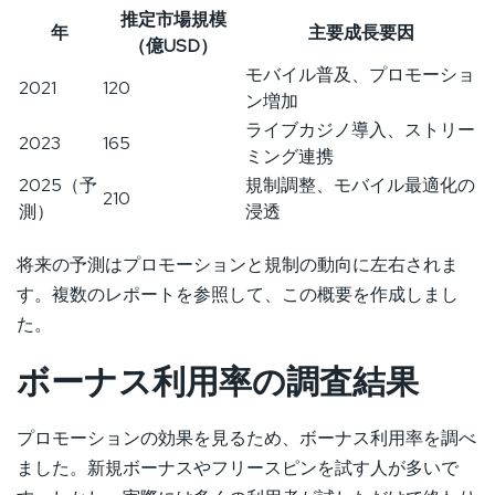
推定市場規模
年
主要成長要因
（億USD）
モバイル普及、プロモーショ
2021
120
ン増加
ライブカジノ導入、ストリー
2023
165
ミング連携
2025（予
規制調整、モバイル最適化の
210
測）
浸透
将来の予測はプロモーションと規制の動向に左右されま
す。複数のレポートを参照して、この概要を作成しまし
た。
ボーナス利用率の調査結果
プロモーションの効果を見るため、ボーナス利用率を調べ
ました。新規ボーナスやフリースピンを試す人が多いで