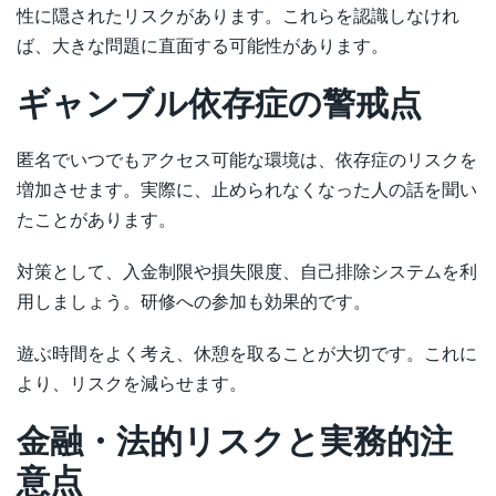
性に隠されたリスクがあります。これらを認識しなけれ
ば、大きな問題に直面する可能性があります。
ギャンブル依存症の警戒点
匿名でいつでもアクセス可能な環境は、依存症のリスクを
増加させます。実際に、止められなくなった人の話を聞い
たことがあります。
対策として、入金制限や損失限度、自己排除システムを利
用しましょう。研修への参加も効果的です。
遊ぶ時間をよく考え、休憩を取ることが大切です。これに
より、リスクを減らせます。
金融・法的リスクと実務的注
意点