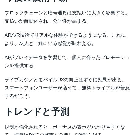
ブロックチェーンと暗号通貨は支払いに大きく影響する。
支払いが自動化され、公平性が高まる。
AR/VR技術でリアルな体験ができるようになる。これに
より、友人と一緒にいる感覚が味わえる。
AIがプレイデータを学習して、個人に合ったプロモーショ
ンを提供する。
ライブカジノとモバイルUXの向上はすぐに効果が出る。
スマートフォンユーザーが増えて、無料トライアルが普及
するだろう。
トレンドと予測
規制が強化されると、ボーナスの表示がわかりやすくな