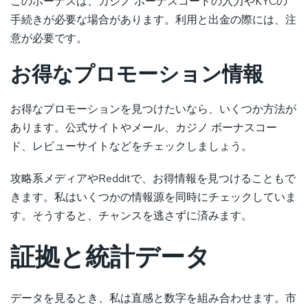
このボーナスは、カジノ ボーナスコードの入力やKYCの
手続きが必要な場合があります。利用と出金の際には、注
意が必要です。
お得なプロモーション情報
お得なプロモーションを見つけたいなら、いくつか方法が
あります。公式サイトやメール、カジノ ボーナスコー
ド、レビューサイトなどをチェックしましょう。
攻略系メディアやRedditで、お得情報を見つけることもで
きます。私はいくつかの情報源を同時にチェックしていま
す。そうすると、チャンスを逃さずに済みます。
証拠と統計データ
データを見るとき、私は直感と数字を組み合わせます。市