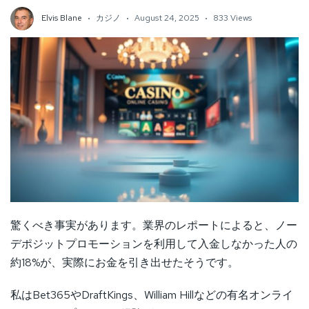
Elvis Blane
カジノ
August 24, 2025
833 Views
驚くべき事実があります。業界のレポートによると、ノー
デポジットプロモーションを利用して入金しなかった人の
約18%が、実際にお金を引き出せたそうです。
私はBet365やDraftKings、William Hillなどの有名オンライ