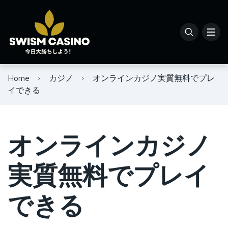
Home
カジノ
オンラインカジノ実質無料でプレ
イできる
オンラインカジノ
実質無料でプレイ
できる