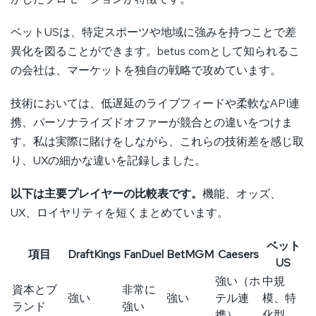
ベットUSは、特定スポーツや地域に強みを持つことで差
異化を図ることができます。betus comとして知られるこ
の会社は、マーケットを独自の戦略で攻めています。
技術においては、低遅延のライブフィードや柔軟なAPI連
携、パーソナライズドオファーが競合との違いをつけま
す。私は実際に賭けをしながら、これらの技術差を感じ取
り、UXの細かな違いを記録しました。
以下は主要プレイヤーの比較表です。
機能、オッズ、
UX、ロイヤリティを短くまとめています。
ベット
項目
DraftKings
FanDuel
BetMGM
Caesers
US
強い（ホ
中規
資本とブ
非常に
強い
強い
テル連
模、特
ランド
強い
携）
化型