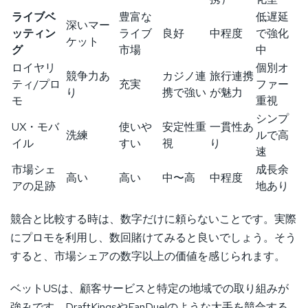
ライブベ
豊富な
低遅延
深いマー
ッティン
ライブ
良好
中程度
で強化
ケット
グ
市場
中
ロイヤリ
個別オ
競争力あ
カジノ連
旅行連携
ティ/プロ
充実
ファー
り
携で強い
が魅力
モ
重視
シンプ
UX・モバ
使いや
安定性重
一貫性あ
洗練
ルで高
イル
すい
視
り
速
市場シェ
成長余
高い
高い
中〜高
中程度
アの足跡
地あり
競合と比較する時は、数字だけに頼らないことです。実際
にプロモを利用し、数回賭けてみると良いでしょう。そう
すると、市場シェアの数字以上の価値を感じられます。
ベットUSは、顧客サービスと特定の地域での取り組みが
強みです。DraftKingsやFanDuelのような大手を競合する