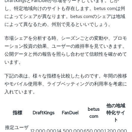
DraftKingsとFanDuelが市場をリードしています。しか
し、特定地域向けのサイトも存在します。betus comは州
によってシェアが異なります。betus comのシェアは地域
によって異なるため、州別で見るといいでしょう。
市場シェアを分析する時、シーズンごとの変動や、プロモ
ーション投資の効果、ユーザーの維持率を見ていきます。
公開データと州の報告を照らし合わせて信頼性を確かめて
います。
下記の表は、様々な指標を比較したものです。年間の推移
やモバイル使用率、ライブベッティングの利用率を考慮に
入れています。
他の地域
betus
指標
DraftKings
FanDuel
特化サイ
com
ト
推定ユーザ
12,000,000
14,500,000
650,000
1,200,000