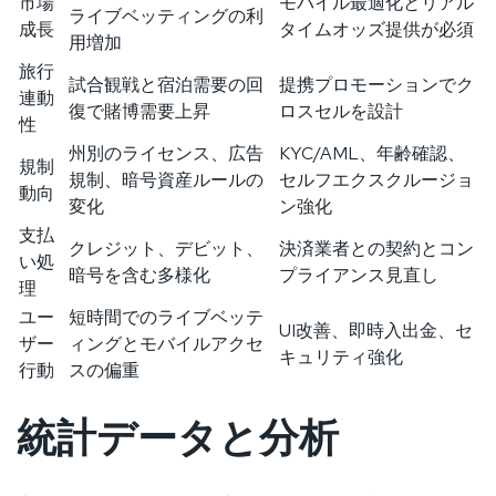
市場
モバイル最適化とリアル
ライブベッティングの利
成長
タイムオッズ提供が必須
用増加
旅行
試合観戦と宿泊需要の回
提携プロモーションでク
連動
復で賭博需要上昇
ロスセルを設計
性
州別のライセンス、広告
KYC/AML、年齢確認、
規制
規制、暗号資産ルールの
セルフエクスクルージョ
動向
変化
ン強化
支払
クレジット、デビット、
決済業者との契約とコン
い処
暗号を含む多様化
プライアンス見直し
理
ユー
短時間でのライブベッテ
UI改善、即時入出金、セ
ザー
ィングとモバイルアクセ
キュリティ強化
行動
スの偏重
統計データと分析