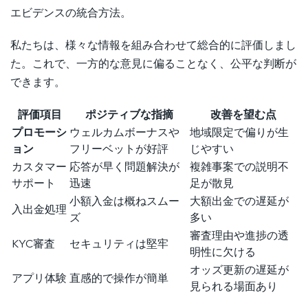
エビデンスの統合方法。
私たちは、様々な情報を組み合わせて総合的に評価しまし
た。これで、一方的な意見に偏ることなく、公平な判断が
できます。
評価項目
ポジティブな指摘
改善を望む点
プロモーシ
ウェルカムボーナスや
地域限定で偏りが生
ョン
フリーベットが好評
じやすい
カスタマー
応答が早く問題解決が
複雑事案での説明不
サポート
迅速
足が散見
小額入金は概ねスムー
大額出金での遅延が
入出金処理
ズ
多い
審査理由や進捗の透
KYC審査
セキュリティは堅牢
明性に欠ける
オッズ更新の遅延が
アプリ体験
直感的で操作が簡単
見られる場面あり