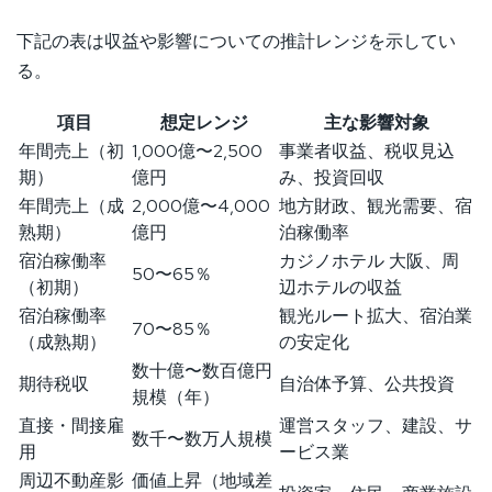
下記の表は収益や影響についての推計レンジを示してい
る。
項目
想定レンジ
主な影響対象
年間売上（初
1,000億〜2,500
事業者収益、税収見込
期）
億円
み、投資回収
年間売上（成
2,000億〜4,000
地方財政、観光需要、宿
熟期）
億円
泊稼働率
宿泊稼働率
カジノホテル 大阪、周
50〜65％
（初期）
辺ホテルの収益
宿泊稼働率
観光ルート拡大、宿泊業
70〜85％
（成熟期）
の安定化
数十億〜数百億円
期待税収
自治体予算、公共投資
規模（年）
直接・間接雇
運営スタッフ、建設、サ
数千〜数万人規模
用
ービス業
周辺不動産影
価値上昇（地域差