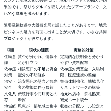
カジノと地域文化の共存には、地元イベントとの協力が効
果的です。祭りやグルメを取り入れたツアープランで、文
化的な摩擦を減らせます。
阪堺電気軌道や大阪観光局と話したことがあります。地元
ビジネスの魅力を前面に出すことが大切です。小さな共同
プロジェクトが役立ちます。
項目
現状の課題
実務的対策
住民意
賛否が分かれ、情報不
定期的な説明会と分かり
識
足が目立つ
やすい資料配布
依存症
相談窓口の不足と資金
依存症対策基金、入場制
対策
配分の不明確さ
限、医療連携の整備
治安・
治安悪化の懸念と観光
警備体制強化、地域見守
安全
客の増加に伴う負荷
りネットワークの構築
文化共
伝統行事や商店街との
地元出店枠、祭礼協賛、
存
摩擦
観光ルート統合
地域経
恩恵が一部地域に集中
収益の分配ルール設定と