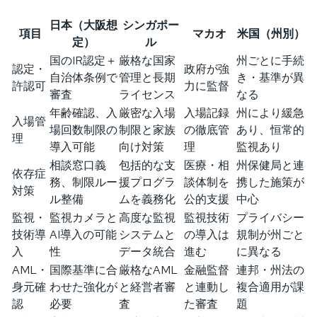
日本（大阪想
シンガポー
項目
マカオ
米国（州別）
定）
ル
国のIR認定＋
厳格な国家
州ごとに手続
認定・
政府が強
自治体条例で
管理と長期
き・基準が異
許認可
力に監督
審査
ライセンス
なる
年齢確認、入
厳密な入場
入場記録
州により緩急
入場管
場回数制限の
制限と家族
の徹底管
あり、恒常的
理
導入可能
向け対策
理
監視あり
相談窓口義
包括的な支
医療・相
州保健局と連
依存症
務、制限ルー
援プログラ
談体制を
携した施策が
対策
ル整備
ムを義務化
公的支援
中心
監視・
監視カメラと
高度な監視
監視技術
プライバシー
技術導
AI導入の可能
システムと
の導入は
規制が州ごと
入
性
データ統合
進む
に異なる
AML・
国際基準に合
厳格なAML
金融監督
連邦・州法の
身元確
わせた強化が
と経営者審
と連動し
複合適用が課
認
必要
査
た審査
題