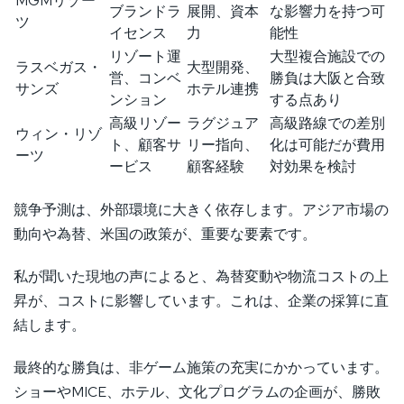
MGMリゾー
ブランドラ
展開、資本
な影響力を持つ可
ツ
イセンス
力
能性
リゾート運
大型複合施設での
ラスベガス・
大型開発、
営、コンベ
勝負は大阪と合致
サンズ
ホテル連携
ンション
する点あり
高級リゾー
ラグジュア
高級路線での差別
ウィン・リゾ
ト、顧客サ
リー指向、
化は可能だが費用
ーツ
ービス
顧客経験
対効果を検討
競争予測は、外部環境に大きく依存します。アジア市場の
動向や為替、米国の政策が、重要な要素です。
私が聞いた現地の声によると、為替変動や物流コストの上
昇が、コストに影響しています。これは、企業の採算に直
結します。
最終的な勝負は、非ゲーム施策の充実にかかっています。
ショーやMICE、ホテル、文化プログラムの企画が、勝敗