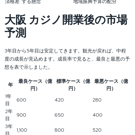
済格差
する懸念
地域振興予算の配分
大阪 カジノ開業後の市場
予測
3年目から5年目は安定してきます。観光が戻れば、中程
度の成長が見込めます。成長率で見ると、最良と最悪の予
想を表で示しました。
最良ケース（億
標準ケース（億
最悪ケース（億
年
円）
円）
円）
1年
600
420
280
目
2年
900
650
400
目
3年
1,100
800
520
目