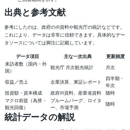
出典と参考文献
参考にしたのは、政府のIR資料や観光庁の統計などです。
これにより、データは非常に信頼できます。具体的なデー
タソースについては脚注に記載しています。
データ項目
主な一次出典
更新頻度
来訪者数（国内・外
観光庁 月次観光統計
月次
国）
四半期・
収益／売上
企業決算、東証レポート
年次
投資額・資本構成
政府IR資料、産業省資料
随時
マクロ前提（為替・
ブルームバーグ、ロイタ
随時
観光回復）
ー、市場予測
統計データの解説