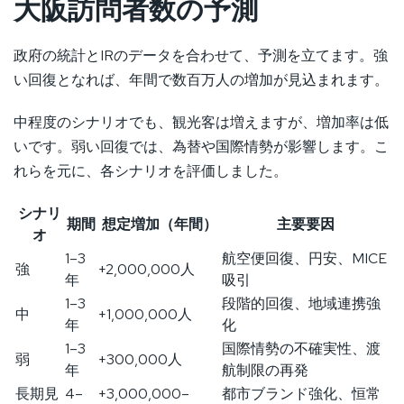
大阪訪問者数の予測
政府の統計とIRのデータを合わせて、予測を立てます。強
い回復となれば、年間で数百万人の増加が見込まれます。
中程度のシナリオでも、観光客は増えますが、増加率は低
いです。弱い回復では、為替や国際情勢が影響します。こ
れらを元に、各シナリオを評価しました。
シナリ
期間
想定増加（年間）
主要要因
オ
1–3
航空便回復、円安、MICE
強
+2,000,000人
年
吸引
1–3
段階的回復、地域連携強
中
+1,000,000人
年
化
1–3
国際情勢の不確実性、渡
弱
+300,000人
年
航制限の再発
長期見
4–
+3,000,000–
都市ブランド強化、恒常