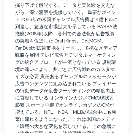
掘り下げて解説する。データと実体験を交えな
がら、深い洞察を提供していく。 重要なポイン
ト 2023年の米国ギャンブル広告費は14億ドルに
到達し、急速な市場拡大を示している PASPA法
撤廃(2018年)以降、各州での合法化が広告投資
の急増を促進した DraftKings、BetMGM、
FanDuelが広告市場をリードし、多様なメディア
戦略を展開 テレビ広告とデジタルマーケティン
グの統合アプローチが主流となっている 規制環
境の違いにより、州ごとに広告戦略のカスタマ
イズが必要 責任あるギャンブルのメッセージが
広告コンテンツに組み込まれている プレイヤー
の行動データが広告ターゲティングの精度向上
に貢献している オンラインカジノCMの現状と
影響 スポーツ中継でオンラインカジノのCMが
増えている。NFL、NBA、MLBの試合中にも頻
繁に流れるようになった。これは米国のメディ
ア環境の大きな変化を示している。 この急増に