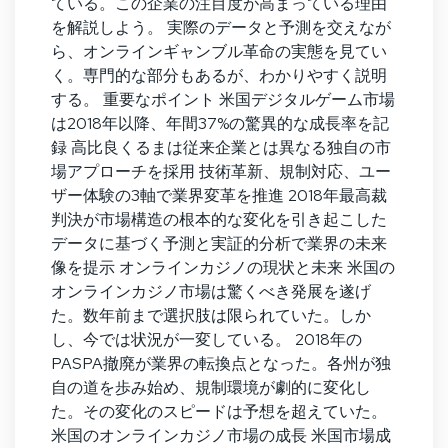
ている。この企業の注目度が高まっている理由
を解説しよう。 実際のデータと予測を交えなが
ら、オンラインギャンブル革命の実態を見てい
く。専門的な部分もあるが、わかりやすく説明
する。 重要なポイント 米国デジタルゲーム市場
は2018年以降、年間37%の驚異的な成長率を記
録 高比良くるまは従来企業とは異なる独自の市
場アプローチを採用 技術革新、規制対応、ユー
ザー体験の3軸で業界変革を推進 2018年最高裁
判決が市場構造の根本的な変化を引き起こした
データに基づく予測と実証的分析で業界の未来
像を提示 オンラインカジノの現状と未来 米国の
オンラインカジノ市場は驚くべき発展を遂げ
た。数年前まで選択肢は限られていた。しか
し、今では状況が一変している。 2018年の
PASPA撤廃が業界の転換点となった。各州が独
自の道を歩み始め、規制環境が劇的に変化し
た。その変化のスピードは予想を超えていた。
米国のオンラインカジノ市場の成長 米国市場成