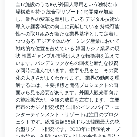
全17施設のうち16が外国人専用という独特な市
場構造を持つ 統合型リゾート(IR)開発が加速
し、業界の変革を牽引している デジタル技術の
導入が顧客体験の向上に貢献している 持続可能
性への取り組みが新たな業界基準として定着し
つつある アジア全体のゲーミング産業において
戦略的な位置を占めている 韓国カジノ業界の現
状 韓国ギャンブル市場は大きな転換期を迎えて
います。パンデミックからの回復と新たな投資
が同時に進んでいます。数字を見ると、その変
化の大きさがよくわかります。 業界の動向を理
解するには、主要指標と開発プロジェクトの両
面から見る必要があります。外国人観光客向け
の施設拡充が、今後の成長を左右します。 主要
都市のカジノ開発状況 仁川のインスパイア・エ
ンターテインメント・リゾートは注目のプロジ
ェクトです。総投資額55億ドルは韓国最大の統
合型リゾート開発です。2023年に段階的オープ
ンを始め、年間1,000万人以上の来場者を見込ん