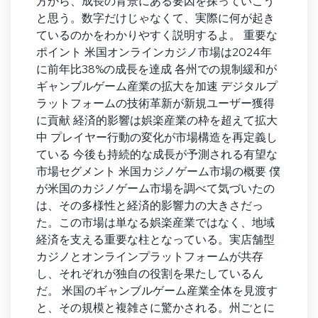
方から、成長の背景にある要因を探っていこう
と思う。数字だけじゃなくて、実際に何が起き
ているのかをわかりやすく説明するよ。 重要な
ポイント 米国オンラインカジノ市場は2024年
に前年比38%の成長を達成 各州での規制緩和が
ギャンブルゲーム産業の拡大を加速 デジタルプ
ラットフォームの技術革新が新規ユーザー獲得
に貢献 経済的影響は娯楽産業の枠を超えて拡大
中 プレイヤー行動の変化が市場構造を再定義し
ている 今後も持続的な成長が予測される有望な
市場セグメント 米国カジノゲーム市場の概要 僕
が米国のカジノゲーム市場を調べて気づいたの
は、その多様性と経済的影響力の大きさだっ
た。この市場は単なる娯楽産業ではなく、地域
経済を支える重要な柱となっている。実店舗型
カジノとオンラインプラットフォームが共存
し、それぞれが独自の役割を果たしているん
だ。 米国のギャンブルゲーム産業全体を見渡す
と、その規模と複雑さに驚かされる。州ごとに