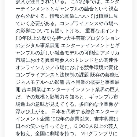
参入が注目されている。 この記事では、エンタ
ーテインメントとギャンブルの融合という視点
から分析する。情報の真偽については慎重に見
ていく必要がある。コンプライアンスや市場へ
の影響についても掘り下げる。 重要なポイント
110年以上の歴史を持つ大手芸能プロダクション
のデジタル事業展開 エンターテインメントとギ
ャンブルの新しい融合モデルの可能性 アメリカ
市場における異業種参入のトレンドとの関連性
オンラインカジノ市場における競争環境の変化
コンプライアンスと法規制の課題 既存の芸能ビ
ジネスモデルへの影響 吉本興業の概要と事業展
開 吉本興業はエンターテインメント業界の巨人
だ。その規模と影響力を知ると、ギャンブル市
場進出の意味が見えてくる。多面的な企業像が
浮かび上がる。 日本を代表する総合エンターテ
インメント企業 1912年の創業以来、吉本興業は
日本の笑いを作ってきた。6,000人以上の芸人
を抱え、全国に劇場を持つ。 M-1グランプリに