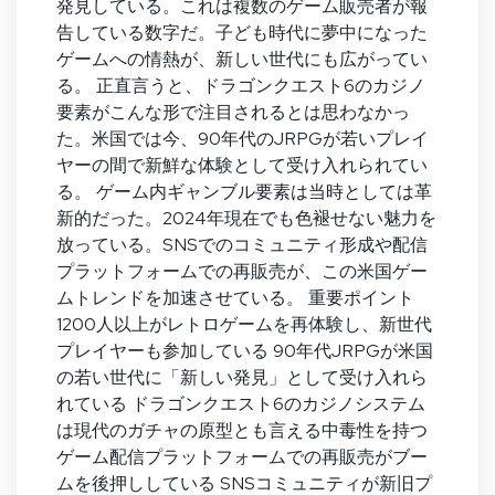
発見している。これは複数のゲーム販売者が報
告している数字だ。子ども時代に夢中になった
ゲームへの情熱が、新しい世代にも広がってい
る。 正直言うと、ドラゴンクエスト6のカジノ
要素がこんな形で注目されるとは思わなかっ
た。米国では今、90年代のJRPGが若いプレイ
ヤーの間で新鮮な体験として受け入れられてい
る。 ゲーム内ギャンブル要素は当時としては革
新的だった。2024年現在でも色褪せない魅力を
放っている。SNSでのコミュニティ形成や配信
プラットフォームでの再販売が、この米国ゲー
ムトレンドを加速させている。 重要ポイント
1200人以上がレトロゲームを再体験し、新世代
プレイヤーも参加している 90年代JRPGが米国
の若い世代に「新しい発見」として受け入れら
れている ドラゴンクエスト6のカジノシステム
は現代のガチャの原型とも言える中毒性を持つ
ゲーム配信プラットフォームでの再販売がブー
ムを後押ししている SNSコミュニティが新旧プ