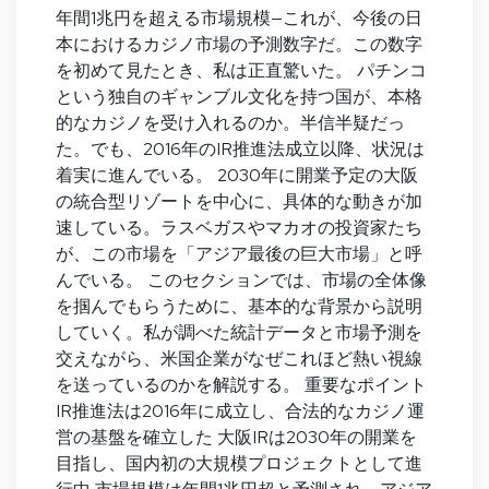
年間1兆円を超える市場規模—これが、今後の日
本におけるカジノ市場の予測数字だ。この数字
を初めて見たとき、私は正直驚いた。 パチンコ
という独自のギャンブル文化を持つ国が、本格
的なカジノを受け入れるのか。半信半疑だっ
た。でも、2016年のIR推進法成立以降、状況は
着実に進んでいる。 2030年に開業予定の大阪
の統合型リゾートを中心に、具体的な動きが加
速している。ラスベガスやマカオの投資家たち
が、この市場を「アジア最後の巨大市場」と呼
んでいる。 このセクションでは、市場の全体像
を掴んでもらうために、基本的な背景から説明
していく。私が調べた統計データと市場予測を
交えながら、米国企業がなぜこれほど熱い視線
を送っているのかを解説する。 重要なポイント
IR推進法は2016年に成立し、合法的なカジノ運
営の基盤を確立した 大阪IRは2030年の開業を
目指し、国内初の大規模プロジェクトとして進