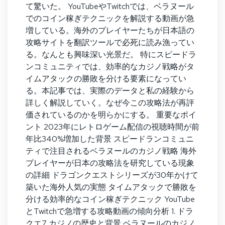
て驚いた。 YouTubeやTwitchでは、ベラヌール
でのコイン稼ぎテクニックを解説する動画が急
増している。海外のプレイヤーたちが日本語の
攻略サイトを翻訳ツールで必死に読み漁ってい
る。なんとも興味深い光景だ。 特にスピードラ
ンコミュニティでは、効率的なカジノ戦略がタ
イムアタックの勝敗を分ける要素になってい
る。本記事では、実際のデータと私の経験から
詳しく解説していく。なぜ今この攻略法が再評
価されているのかを明らかにする。 重要なポイ
ント 2023年にレトロゲーム配信の視聴時間が前
年比340%増加した背景 スピードランコミュニ
ティで注目されるベラヌールのカジノ戦略 海外
プレイヤーが日本の攻略法を研究している現象
の詳細 ドラゴンクエストシリーズが30年かけて
築いた海外人気の実態 タイムアタックで勝敗を
分ける効率的なコイン稼ぎテクニック YouTube
とTwitchで急増する攻略動画の傾向分析 1. ドラ
クエ7 カジノの歴史と背景 ベラヌールのカジノ