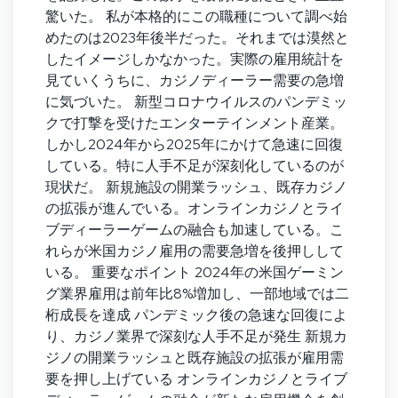
驚いた。 私が本格的にこの職種について調べ始
めたのは2023年後半だった。それまでは漠然と
したイメージしかなかった。実際の雇用統計を
見ていくうちに、カジノディーラー需要の急増
に気づいた。 新型コロナウイルスのパンデミッ
クで打撃を受けたエンターテインメント産業。
しかし2024年から2025年にかけて急速に回復
している。特に人手不足が深刻化しているのが
現状だ。 新規施設の開業ラッシュ、既存カジノ
の拡張が進んでいる。オンラインカジノとライ
ブディーラーゲームの融合も加速している。こ
れらが米国カジノ雇用の需要急増を後押しして
いる。 重要なポイント 2024年の米国ゲーミン
グ業界雇用は前年比8%増加し、一部地域では二
桁成長を達成 パンデミック後の急速な回復によ
り、カジノ業界で深刻な人手不足が発生 新規カ
ジノの開業ラッシュと既存施設の拡張が雇用需
要を押し上げている オンラインカジノとライブ