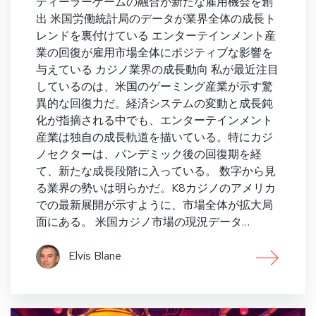
ディーラーゲームの融合が新たな雇用機会を創
出 米国労働統計局のデータが業界全体の成長ト
レンドを裏付けている エンターテインメント産
業の回復が雇用市場全体にポジティブな影響を
与えている カジノ業界の成長動向 私が最近注目
しているのは、米国のゲーミング産業が示す驚
異的な回復力だ。経済システムの変動と成長鈍
化が指摘される中でも、エンターテインメント
産業は独自の成長軌道を描いている。特にカジ
ノセクターは、パンデミック後の回復期を経
て、新たな成長段階に入っている。 数字から見
る業界の勢いは明らかだ。K8カジノのアメリカ
での最新展開が示すように、市場全体が拡大局
面にある。 米国カジノ市場の現況データ…
Elvis Blane