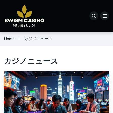
Home
カジノニュース
カジノニュース