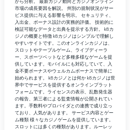
から分析。 最新カジノ動向とカジノオンライン
市場の成長要因を解説。 州別の規制状況がサー
ビス提供に与える影響を明示。 セキュリティ、
入出金、ボーナス設計の実務的評価。 技術的に
検証可能なデータと出典を提示する方針。 k8カ
ジノの概要と特徴 k8カジノはシンプルで理解し
やすいサイトです。このオンラインカジノは、
スロットやテーブルゲーム、ライブディーラ
ー、スポーツベットなど多種多様なゲームを提
供しています。モバイルにも対応していて、入
金不要ボーナスやウェルカムボーナスで簡単に
始められます。 k8カジノとは何か k8カジノは世
界中でサービスを提供するオンラインプラット
フォームです。ライセンスの表示、乱数発生器
の報告、第三者による監査情報が公開されてい
ます。手数料やプロバイダとの連携で成り立っ
ており、人気があります。 サービス内容とゲー
ム種類 様々なカジノゲームを提供しています。
スロットには多くの種類があります。ルーレッ