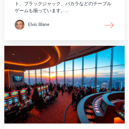
ト、ブラックジャック、バカラなどのテーブル
ゲームも揃っています。…
Elvis Blane