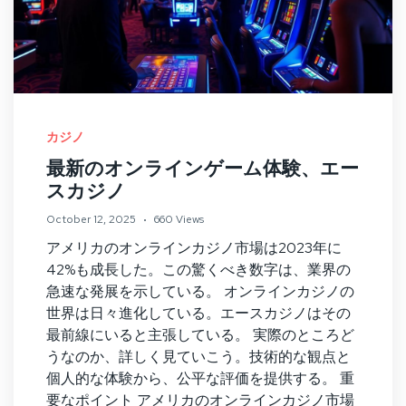
カジノ
最新のオンラインゲーム体験、エー
スカジノ
October 12, 2025
660 Views
アメリカのオンラインカジノ市場は2023年に
42%も成長した。この驚くべき数字は、業界の
急速な発展を示している。 オンラインカジノの
世界は日々進化している。エースカジノはその
最前線にいると主張している。 実際のところど
うなのか、詳しく見ていこう。技術的な観点と
個人的な体験から、公平な評価を提供する。 重
要なポイント アメリカのオンラインカジノ市場