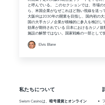
と呼んでいる。 このセクションでは、市場
ら、米国企業がなぜこれほど熱い視線を送って
大阪IRは2030年の開業を目指し、国内初の
国の大手カジノ企業が積極的に参入を検討して
効果が期待されている 日本におけるカジノ規
施設の解禁ではない。国家戦略の一部として
Elvis Blane
私たちについて
Swism Casinoは、
暗号通貨とオンライン