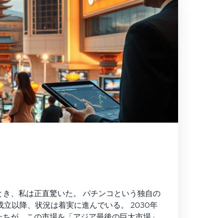
とき、私は正直驚いた。 パチンコという独自の
立以降、状況は着実に進んでいる。 2030年
たちが、この市場を「アジア最後の巨大市場」