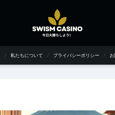
ス
私たちについて
プライバシーポリシー
お