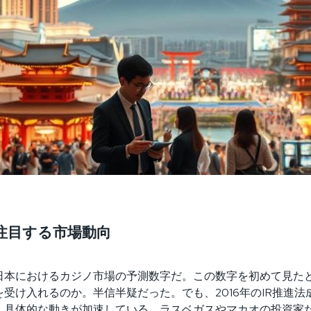
注目する市場動向
日本におけるカジノ市場の予測数字だ。この数字を初めて見た
け入れるのか。半信半疑だった。でも、2016年のIR推進法成
、具体的な動きが加速している。ラスベガスやマカオの投資家