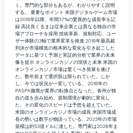
く。専門的な部分もあるが、わかりやすく説明
する。 重要なポイント 米国デジタルゲーム市場
は2018年以降、年間37%の驚異的な成長率を記
録 高比良くるまは従来企業とは異なる独自の市
場アプローチを採用 技術革新、規制対応、ユー
ザー体験の3軸で業界変革を推進 2018年最高裁
判決が市場構造の根本的な変化を引き起こした
データに基づく予測と実証的分析で業界の未来
像を提示 オンラインカジノの現状と未来 米国の
オンラインカジノ市場は驚くべき発展を遂げ
た。数年前まで選択肢は限られていた。しか
し、今では状況が一変している。 2018年の
PASPA撤廃が業界の転換点となった。各州が独
自の道を歩み始め、規制環境が劇的に変化し
た。その変化のスピードは予想を超えていた。
米国のオンラインカジノ市場の成長 米国市場成
長の勢いは数字が物語っている。2023年の市場
規模は約53億ドルに達した。専門家は2028年ま