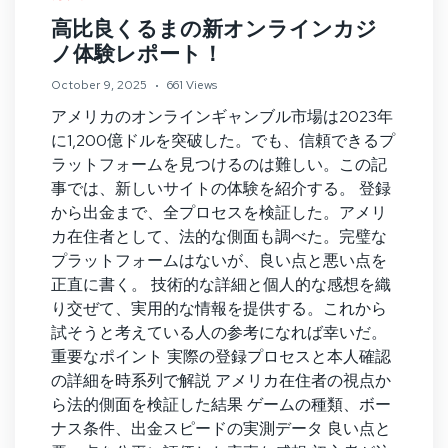
高比良くるまの新オンラインカジ
ノ体験レポート！
October 9, 2025
661 Views
アメリカのオンラインギャンブル市場は2023年
に1,200億ドルを突破した。でも、信頼できるプ
ラットフォームを見つけるのは難しい。この記
事では、新しいサイトの体験を紹介する。 登録
から出金まで、全プロセスを検証した。アメリ
カ在住者として、法的な側面も調べた。完璧な
プラットフォームはないが、良い点と悪い点を
正直に書く。 技術的な詳細と個人的な感想を織
り交ぜて、実用的な情報を提供する。これから
試そうと考えている人の参考になれば幸いだ。
重要なポイント 実際の登録プロセスと本人確認
の詳細を時系列で解説 アメリカ在住者の視点か
ら法的側面を検証した結果 ゲームの種類、ボー
ナス条件、出金スピードの実測データ 良い点と