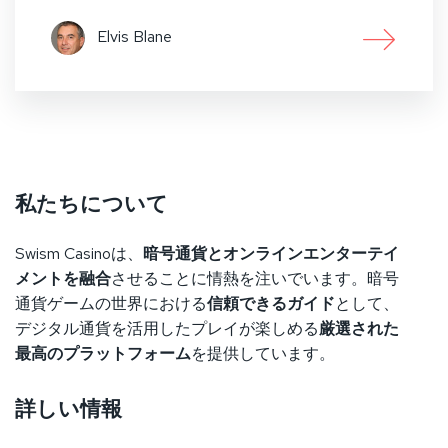
Elvis Blane
私たちについて
Swism Casinoは、
暗号通貨とオンラインエンターテイ
メントを融合
させることに情熱を注いでいます。暗号
通貨ゲームの世界における
信頼できるガイド
として、
デジタル通貨を活用したプレイが楽しめる
厳選された
最高のプラットフォーム
を提供しています。
詳しい情報