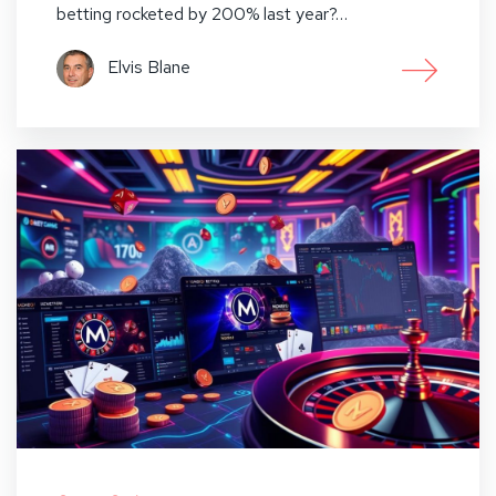
betting rocketed by 200% last year?…
Elvis Blane