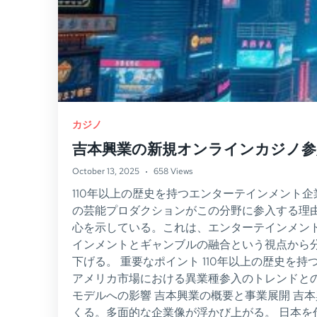
カジノ
吉本興業の新規オンラインカジノ参
October 13, 2025
658 Views
110年以上の歴史を持つエンターテインメント
の芸能プロダクションがこの分野に参入する理由
心を示している。これは、エンターテインメン
インメントとギャンブルの融合という視点から
下げる。 重要なポイント 110年以上の歴史
アメリカ市場における異業種参入のトレンドとの
モデルへの影響 吉本興業の概要と事業展開 吉
くる。多面的な企業像が浮かび上がる。 日本を代