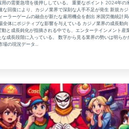
用の需要急増を後押ししている。 重要なポイント 2024年の
速な回復により、カジノ業界で深刻な人手不足が発生 新規カ
ィーラーゲームの融合が新たな雇用機会を創出 米国労働統計
場全体にポジティブな影響を与えている カジノ業界の成長動向
変動と成長鈍化が指摘される中でも、エンターテインメント産
な成長段階に入っている。 数字から見る業界の勢いは明らか
市場の現況データ…