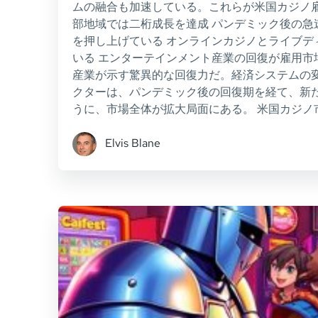
ムの融合も加速している。これらが米国カジノ雇
部地域では二桁成長を達成 パンデミック後の急
を押し上げている オンラインカジノとライブデ
いる エンターテインメント産業の回復が雇用市
産業が示す驚異的な回復力だ。経済システムの
クターは、パンデミック後の回復期を経て、新た
うに、市場全体が拡大局面にある。 米国カジノ
Elvis Blane