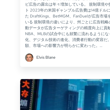
ビ広告の露出は年々増加している。 規制環境や
ト 2023年の米国ギャンブル広告費は14億ドル
た DraftKings、BetMGM、FanDu
いる 規制環境の違いにより、州ごとに広告戦略
動データが広告ターゲティングの精度向上に貢献
NBA、MLBの試合中にも頻繁に流れるように
化、デジタル技術の進化、消費者行動の変容だ。
額、市場への影響力が明らかに変わった。…
Elvis Blane